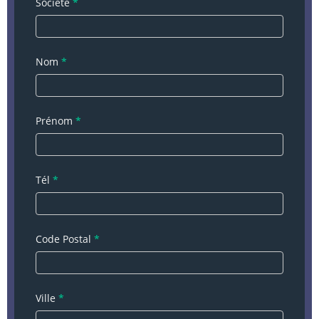
Journée de
Société
*
Chasse
Nom
*
Prénom
*
Tél
*
Code Postal
*
Ville
*